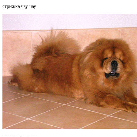
стрижка чау-чау