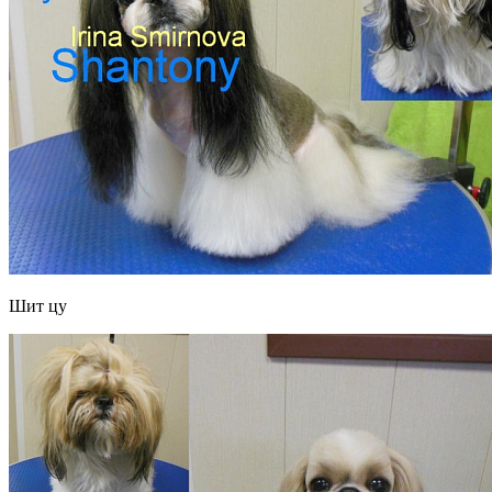
Шит цу