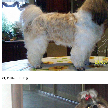
стрижка ши-тцу