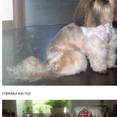
стрижка ши-тцу