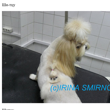
Ши-тцу