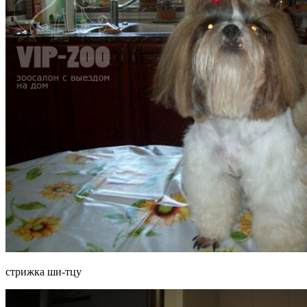
стрижка ши-тцу