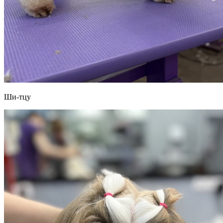
Ши-тцу