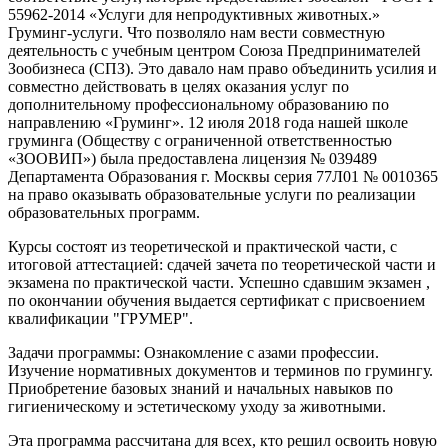
55962-2014 «Услуги для непродуктивных животных.»
Груминг-услуги. Что позволяло нам вести совместную
деятельность с учебным центром Союза Предпринимателей
Зообизнеса (СПЗ). Это давало нам право объединить усилия и
совместно действовать в целях оказания услуг по
дополнительному профессиональному образованию по
направлению «Груминг». 12 июля 2018 года нашей школе
груминга (Обществу с ограниченной ответственностью
«ЗООВИП») была предоставлена лицензия № 039489
Департамента Образования г. Москвы серия 77Л01 № 0010365
на право оказывать образовательные услуги по реализации
образовательных программ.
Курсы состоят из теоретической и практической части, с
итоговой аттестацией: сдачей зачета по теоретической части и
экзамена по практической части. Успешно сдавшим экзамен ,
по окончании обучения выдается сертификат с присвоением
квалификации "ГРУМЕР".
Задачи программы: Ознакомление с азами профессии.
Изучение нормативных документов и терминов по грумингу.
Приобретение базовых знаний и начальных навыков по
гигиеническому и эстетическому уходу за животными.
Эта программа рассчитана для всех, кто решил освоить новую