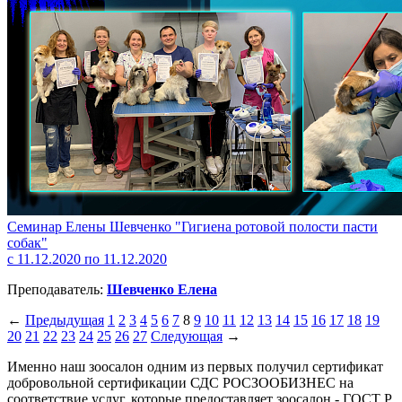
Семинар Елены Шевченко "Гигиена ротовой полости пасти
собак"
с 11.12.2020 по 11.12.2020
Преподаватель:
Шевченко Елена
←
Предыдущая
1
2
3
4
5
6
7
8
9
10
11
12
13
14
15
16
17
18
19
20
21
22
23
24
25
26
27
Следующая
→
Именно наш зоосалон одним из первых получил сертификат
добровольной сертификации СДС РОСЗООБИЗНЕС на
соответствие услуг, которые предоставляет зоосалон - ГОСТ Р